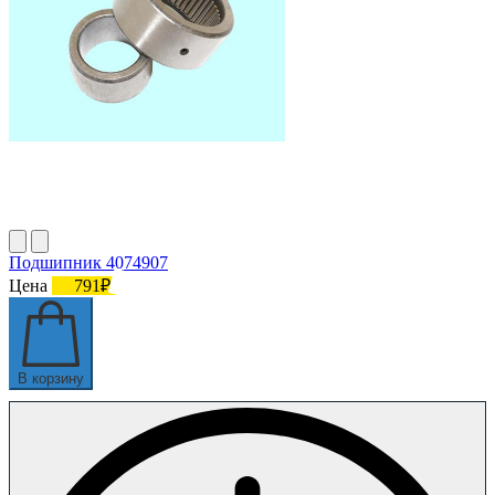
Подшипник 4074907
Цена
791₽
В корзину