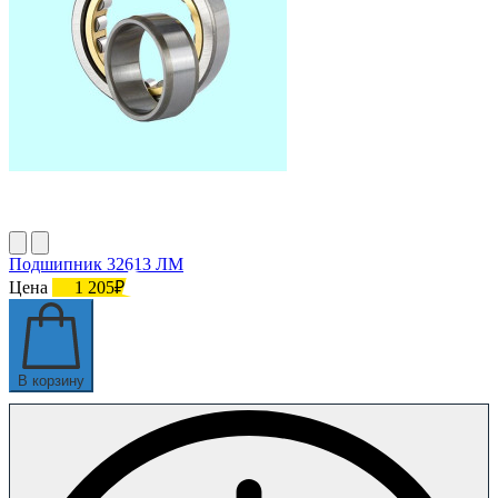
Подшипник 32613 ЛМ
Цена
1 205₽
В корзину