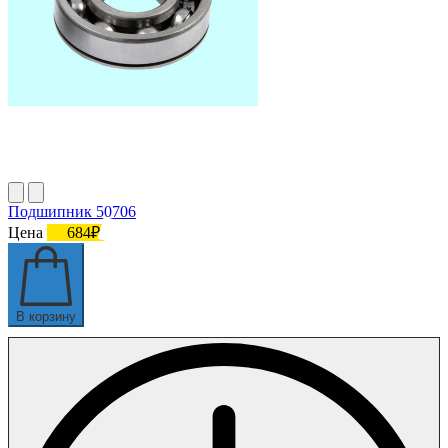
Подшипник 50706
Цена
684₽
В корзину