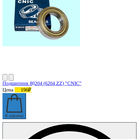
Подшипник 80204 (6204 ZZ) "CNIC"
Цена
196₽
В корзину