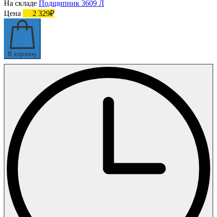
На складе
Подшипник 3609 Л
Цена
2 329₽
В корзину