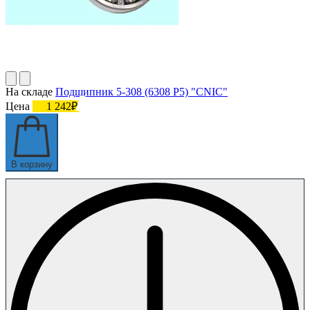
На складе
Подшипник 5-308 (6308 P5) "CNIC"
Цена
1 242₽
В корзину