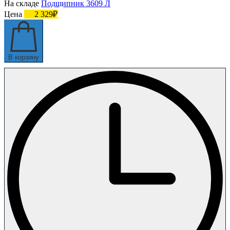
На складе
Подшипник 3609 Л
Цена
2 329₽
В корзину