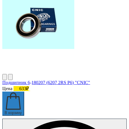
Подшипник 6-180207 (6207 2RS P6) "CNIC"
Цена
633₽
В корзину