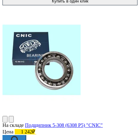
Купить в один клик
На складе
Подшипник 5-308 (6308 P5) "CNIC"
Цена
1 242₽