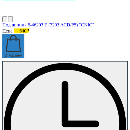
Подшипник 5-46203 E (7203 АСD/P5) "CNIC"
Цена
640₽
В корзину