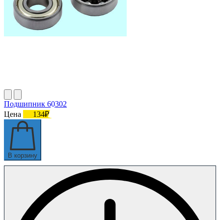
Подшипник 60302
Цена
134₽
В корзину