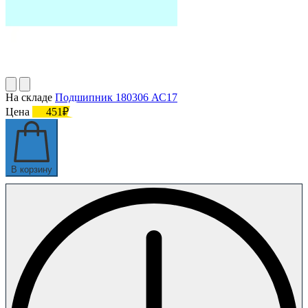
На складе
Подшипник 180306 АС17
Цена
451₽
В корзину