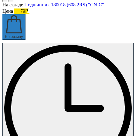
На складе
Подшипник 180018 (608 2RS) "CNIC"
Цена
79₽
В корзину