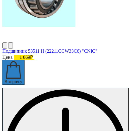
Подшипник 53511 Н (22211CCW33C6) "CNIC"
Цена
1 869₽
В корзину