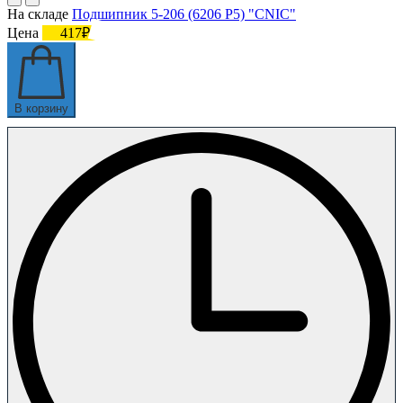
На складе
Подшипник 5-206 (6206 P5) "CNIC"
Цена
417₽
В корзину