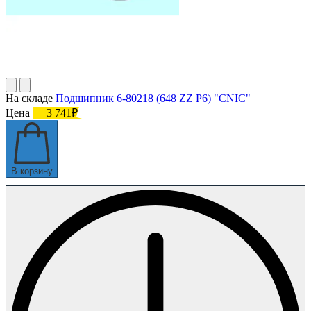
На складе
Подшипник 6-80218 (648 ZZ P6) "CNIC"
Цена
3 741₽
В корзину