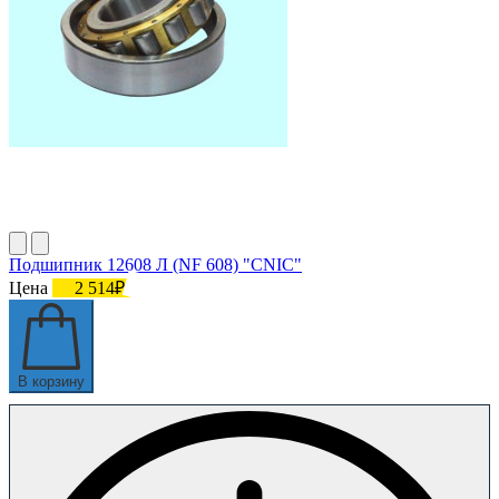
Подшипник 12608 Л (NF 608) "CNIC"
Цена
2 514₽
В корзину