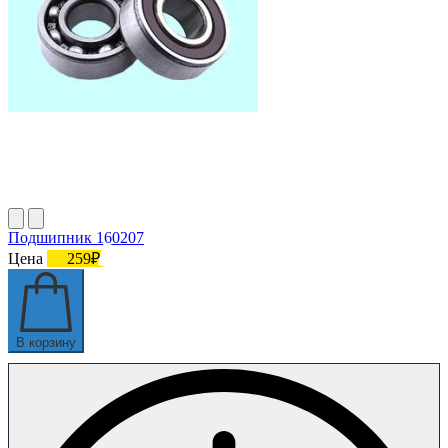
Подшипник 160207
Цена
259₽
В корзину