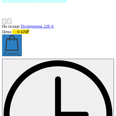
На складе
Подшипник 228 А
Цена
6 426₽
В корзину