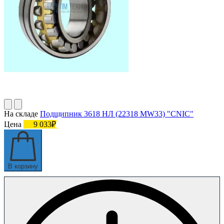
На складе
Подшипник 3618 НЛ (22318 MW33) "СNIC"
Цена
9 033₽
В корзину