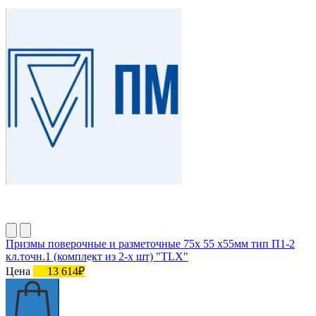
Призмы поверочные и разметочные 75х 55 х55мм тип П1-2
кл.точн.1 (комплект из 2-х шт) "TLX"
Цена
13 614₽