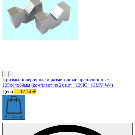
Призмы поверочные и разметочные прецизионные
125х44х69мм (комплект из 2х шт) "CNIC" (КМV-W4)
Цена
17 747₽
В корзину