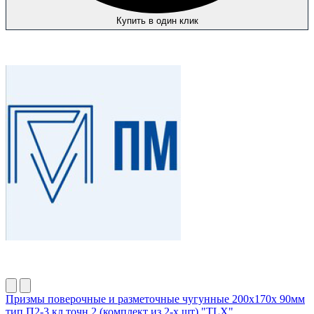
Купить в один клик
Призмы поверочные и разметочные чугунные 200х170х 90мм
тип П2-3 кл.точн.2 (комплект из 2-х шт) "TLX"