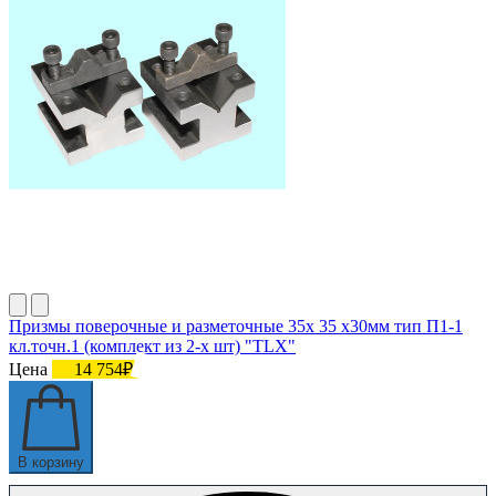
Призмы поверочные и разметочные 35х 35 х30мм тип П1-1
кл.точн.1 (комплект из 2-х шт) "TLX"
Цена
14 754₽
В корзину