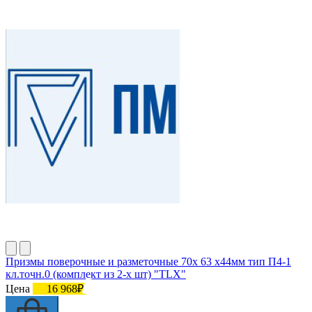
Призмы поверочные и разметочные 70х 63 х44мм тип П4-1
кл.точн.0 (комплект из 2-х шт) "TLX"
Цена
16 968₽