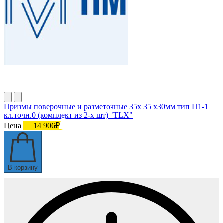
Призмы поверочные и разметочные 35х 35 х30мм тип П1-1
кл.точн.0 (комплект из 2-х шт) "TLX"
Цена
14 906₽
В корзину