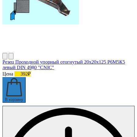
Резец Проходной упорный отогнутый 20х20х125 Р6М5К5
левый DIN 4980 "CNIC"
Цена
392₽
В корзину