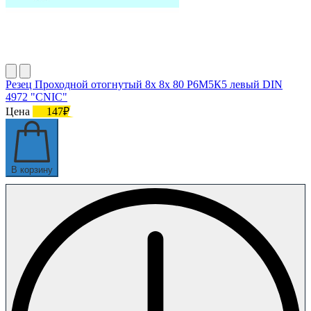
Резец Проходной отогнутый 8х 8х 80 Р6М5К5 левый DIN
4972 "CNIC"
Цена
147₽
В корзину