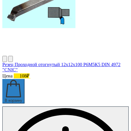
Резец Проходной отогнутый 12х12х100 Р6М5К5 DIN 4972
"CNIC"
Цена
108₽
В корзину