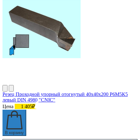
Резец Проходной упорный отогнутый 40х40х200 Р6М5К5
левый DIN 4980 "CNIC"
Цена
1 405₽
В корзину