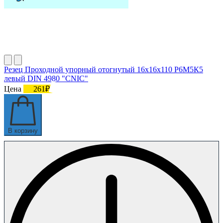
Резец Проходной упорный отогнутый 16х16х110 Р6М5К5
левый DIN 4980 "CNIC"
Цена
261₽
В корзину