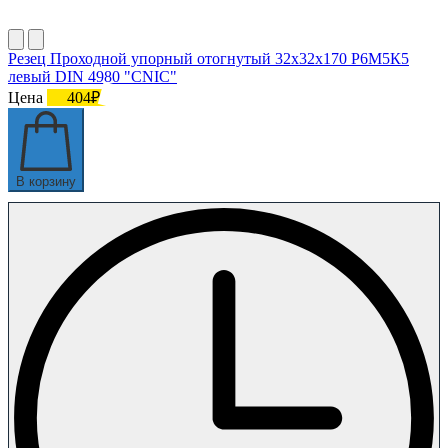
Резец Проходной упорный отогнутый 32х32х170 Р6М5К5
левый DIN 4980 "CNIC"
Цена
404₽
В корзину