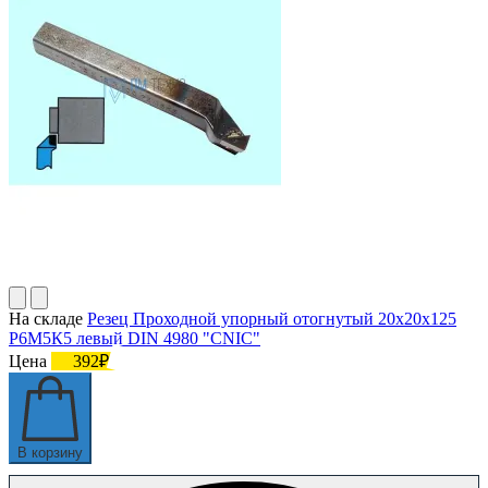
На складе
Резец Проходной упорный отогнутый 20х20х125
Р6М5К5 левый DIN 4980 "CNIC"
Цена
392₽
В корзину