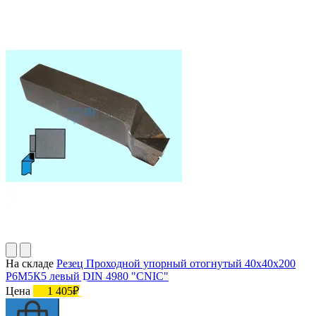
На складе
Резец Проходной упорный отогнутый 40х40х200
Р6М5К5 левый DIN 4980 "CNIC"
Цена
1 405₽