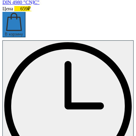
DIN 4980 "CNIC"
Цена
659₽
В корзину