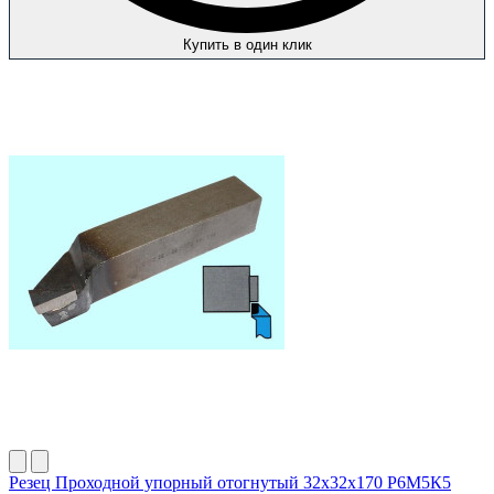
Купить в один клик
Резец Проходной упорный отогнутый 32х32х170 Р6М5К5