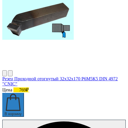
Резец Проходной отогнутый 32х32х170 Р6М5К5 DIN 4972
"CNIC"
Цена
769₽
В корзину