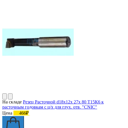
На складе
Резец Расточной d18х12х 27х 80 Т15К6 к
расточным головкам с ц/х для глух. отв. "CNIC"
Цена
466₽