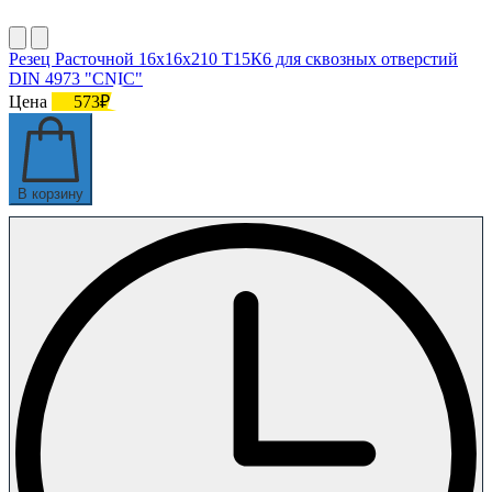
Резец Расточной 16х16х210 Т15К6 для сквозных отверстий
DIN 4973 "CNIC"
Цена
573₽
В корзину