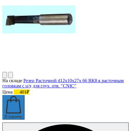
На складе
Резец Расточной d12х10х27х 66 ВК8 к расточным
головкам с ц/х для глух. отв. "CNIC"
Цена
401₽
В корзину