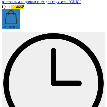
расточным головкам с ц/х для глух. отв. "CNIC"
Цена
466₽
В корзину