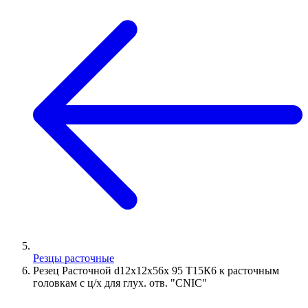
Резцы расточные
Резец Расточной d12х12х56х 95 Т15К6 к расточным
головкам с ц/х для глух. отв. "CNIC"