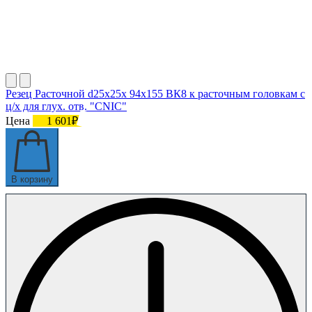
Резец Расточной d25х25х 94х155 ВК8 к расточным головкам с
ц/х для глух. отв. "CNIC"
Цена
1 601₽
В корзину