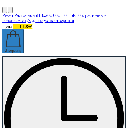
Резец Расточной d18х20х 60х110 Т5К10 к расточным
головкам с ц/х для глухих отверстий
Цена
1 128₽
В корзину