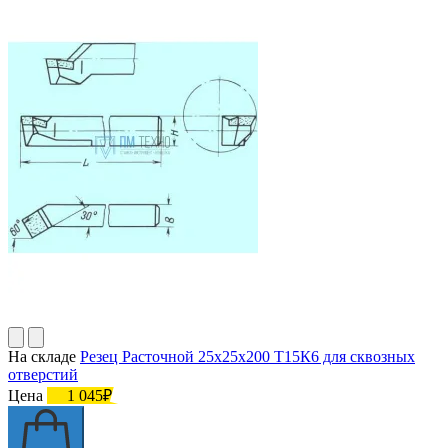
На складе
Резец Расточной 25х25х200 Т15К6 для сквозных
отверстий
Цена
1 045₽