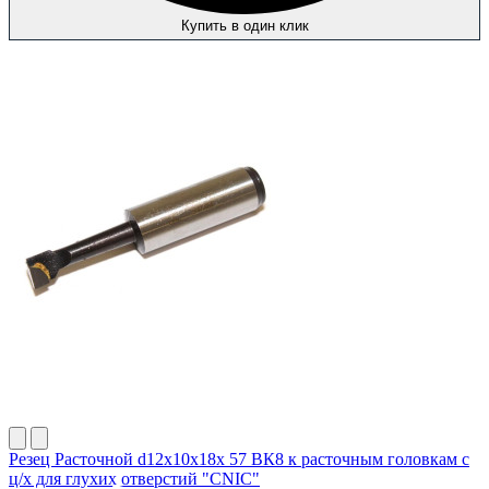
Купить в один клик
Резец Расточной d12х10х18х 57 ВК8 к расточным головкам с
ц/х для глухих отверстий "CNIC"