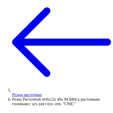
Резцы расточные
Резец Расточной d18х12х 40х 94 ВК8 к расточным
головкам с ц/х для глух. отв. "CNIC"