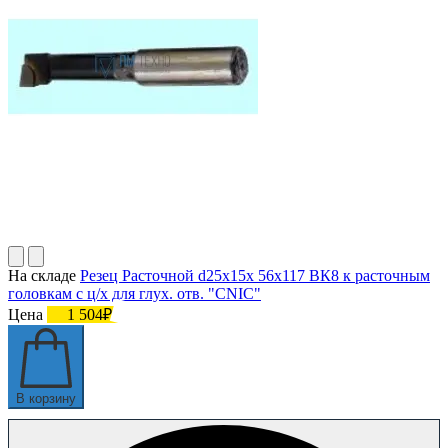
На складе
Резец Расточной d25х15х 56х117 ВК8 к расточным
головкам с ц/х для глух. отв. "CNIC"
Цена
1 504₽
В корзину