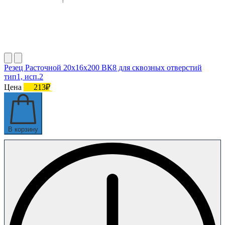
Резец Расточной 20х16х200 ВК8 для сквозных отверстий
тип1, исп.2
Цена
213₽
В корзину