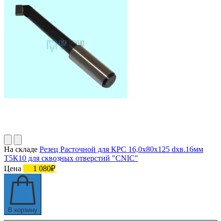
На складе
Резец Расточной для КРС 16,0х80х125 dхв.16мм
Т5К10 для сквозных отверстий "CNIC"
Цена
1 080₽
В корзину