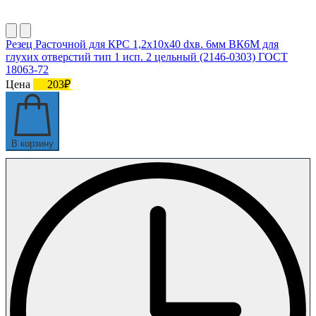
Резец Расточной для КРС 1,2х10х40 dхв. 6мм ВК6М для
глухих отверстий тип 1 исп. 2 цельный (2146-0303) ГОСТ
18063-72
Цена
203₽
В корзину