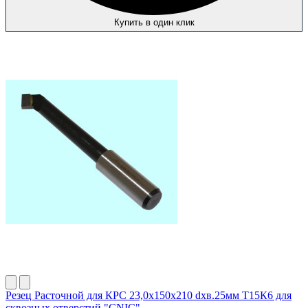
Купить в один клик
Резец Расточной для КРС 23,0х150х210 dхв.25мм Т15К6 для
сквозных отверстий "CNIC"