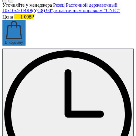
Уточняйте у менеджера
Резец Расточной державочный
10х10х50 ВК8(YG8) 90°, к расточным оправкам "CNIC"
Цена
1 098₽
В корзину