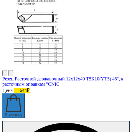
Резец Расточной державочный 12х12х40 Т5К10(YT5) 45°, к
расточным оправкам "CNIC"
Цена
644₽
В корзину