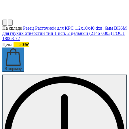
На складе
Резец Расточной для КРС 1,2х10х40 dхв. 6мм ВК6М
для глухих отверстий тип 1 исп. 2 цельный (2146-0303) ГОСТ
18063-72
Цена
203₽
В корзину