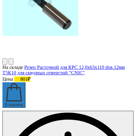
На складе
Резец Расточной для КРС 12,0х63х110 dхв.12мм
Т5К10 для сквозных отверстий "CNIC"
Цена
801₽
В корзину