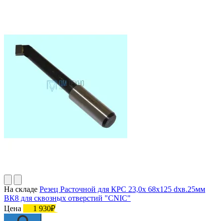
На складе
Резец Расточной для КРС 23,0х 68х125 dхв.25мм
ВК8 для сквозных отверстий "CNIC"
Цена
1 930₽