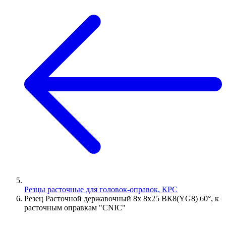
Резцы расточные для головок-оправок, КРС
Резец Расточной державочный 8х 8х25 ВК8(YG8) 60°, к
расточным оправкам "CNIC"