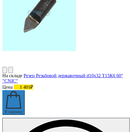
На складе
Резец Резьбовой державочный d10х32 Т15К6 60°
"CNIC"
Цена
1 401₽
В корзину