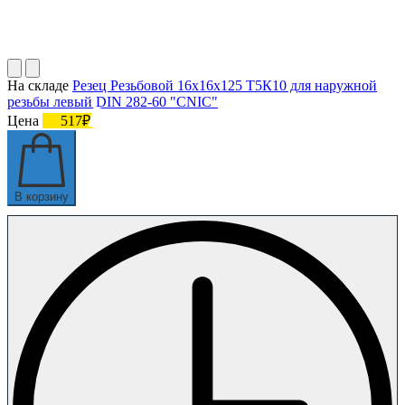
На складе
Резец Резьбовой 16х16х125 Т5К10 для наружной
резьбы левый DIN 282-60 "CNIC"
Цена
517₽
В корзину