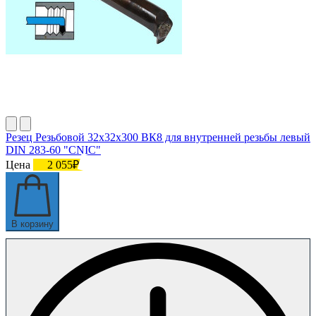
Резец Резьбовой 32х32х300 ВК8 для внутренней резьбы левый
DIN 283-60 "CNIC"
Цена
2 055₽
В корзину