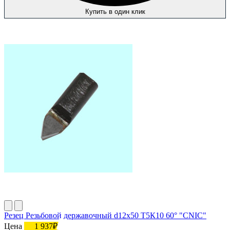
Купить в один клик
Резец Резьбовой державочный d12х50 Т5К10 60° "CNIC"
Цена
1 937₽