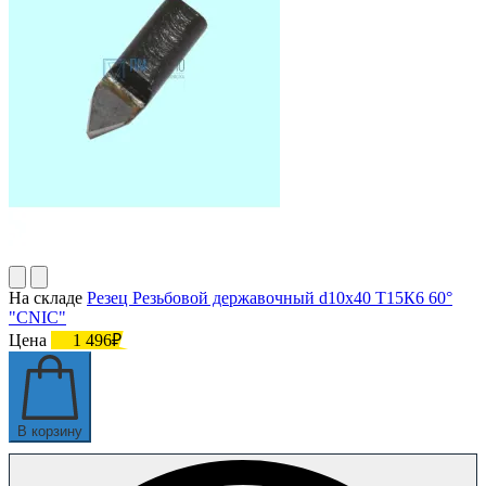
На складе
Резец Резьбовой державочный d10х40 Т15К6 60°
"CNIC"
Цена
1 496₽
В корзину