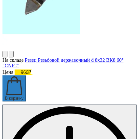
На складе
Резец Резьбовой державочный d 8х32 ВК8 60°
"CNIC"
Цена
966₽
В корзину