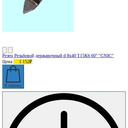
Резец Резьбовой державочный d 8х40 Т15К6 60° "CNIC"
Цена
1 152₽
В корзину