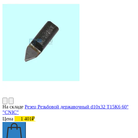
На складе
Резец Резьбовой державочный d10х32 Т15К6 60°
"CNIC"
Цена
1 401₽