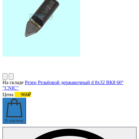
На складе
Резец Резьбовой державочный d 8х32 ВК8 60°
"CNIC"
Цена
966₽
В корзину