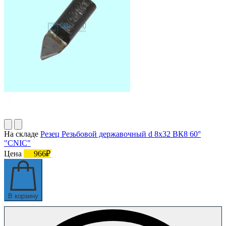
На складе
Резец Резьбовой державочный d 8х32 ВК8 60°
"CNIC"
Цена
966₽
В корзину