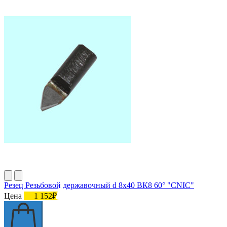
Резец Резьбовой державочный d 8х40 ВК8 60° "CNIC"
Цена
1 152₽