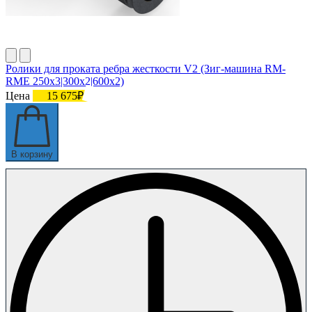
Ролики для проката ребра жесткости V2 (Зиг-машина RM-
RME 250x3|300x2|600x2)
Цена
15 675₽
В корзину