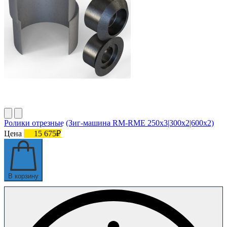
Ролики отрезные (Зиг-машина RM-RME 250x3|300x2|600x2)
Цена
15 675₽
В корзину