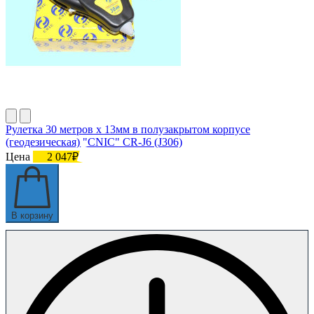
Рулетка 30 метров х 13мм в полузакрытом корпусе
(геодезическая) "CNIC" CR-J6 (J306)
Цена
2 047₽
В корзину