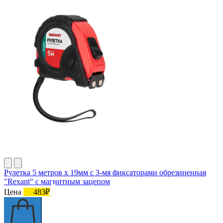
Рулетка 5 метров х 19мм с 3-мя фиксаторами обрезиненная
"Rexant" с магнитным зацепом
Цена
483₽