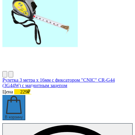
Рулетка 3 метра х 16мм с фиксатором "CNIC" CR-G44
(3G44W) с магнитным зацепом
Цена
229₽
В корзину