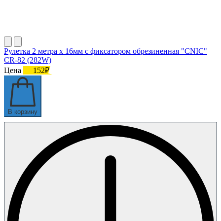
Рулетка 2 метра х 16мм с фиксатором обрезиненная "CNIC"
CR-82 (282W)
Цена
152₽
В корзину