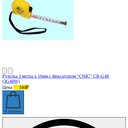
Рулетка 3 метра х 16мм с фиксатором "CNIC" CR-G48
(3G48W)
Цена
160₽
В корзину