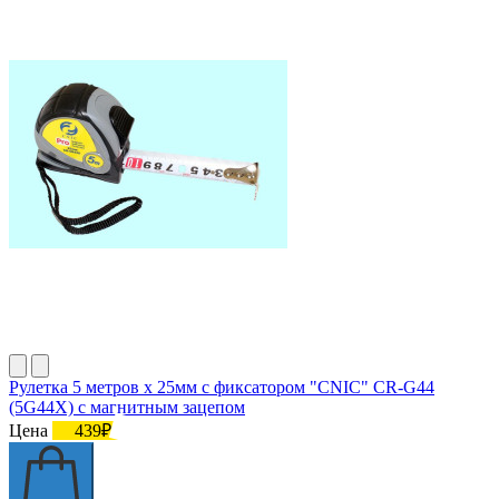
Рулетка 5 метров х 25мм с фиксатором "CNIC" CR-G44
(5G44X) с магнитным зацепом
Цена
439₽