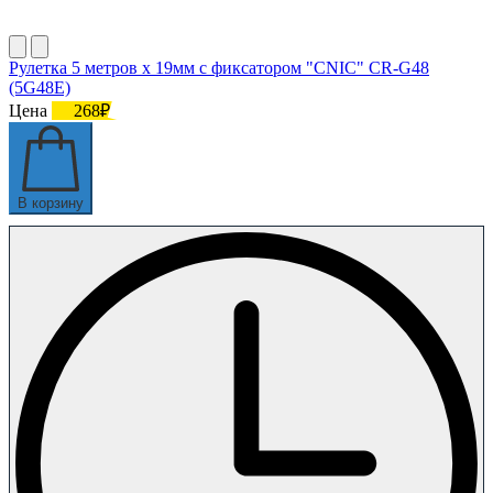
Рулетка 5 метров х 19мм с фиксатором "CNIC" CR-G48
(5G48E)
Цена
268₽
В корзину