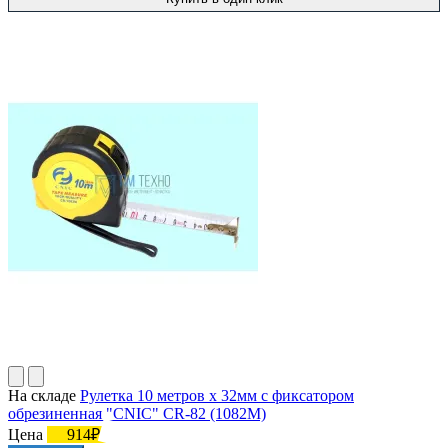
На складе
Рулетка 10 метров х 32мм с фиксатором
обрезиненная "CNIC" CR-82 (1082М)
Цена
914₽