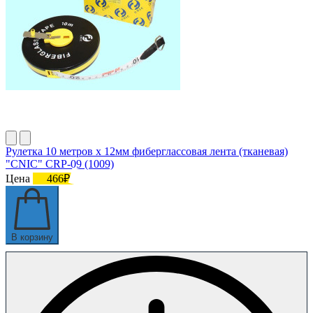
Рулетка 10 метров х 12мм фиберглассовая лента (тканевая)
"CNIC" CRP-09 (1009)
Цена
466₽
В корзину