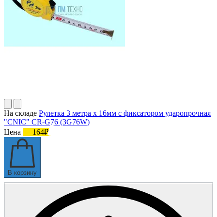
На складе
Рулетка 3 метра х 16мм с фиксатором ударопрочная
"CNIC" CR-G76 (3G76W)
Цена
164₽
В корзину