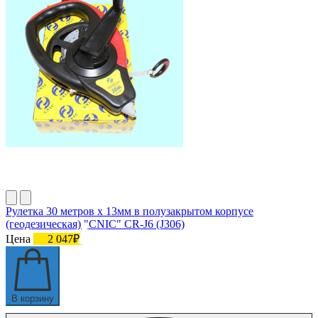
Рулетка 30 метров х 13мм в полузакрытом корпусе
(геодезическая) "CNIC" CR-J6 (J306)
Цена
2 047₽
В корзину