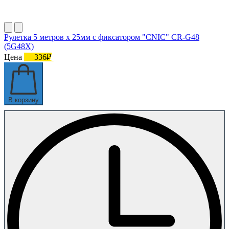
Рулетка 5 метров х 25мм с фиксатором "CNIC" CR-G48
(5G48X)
Цена
336₽
В корзину