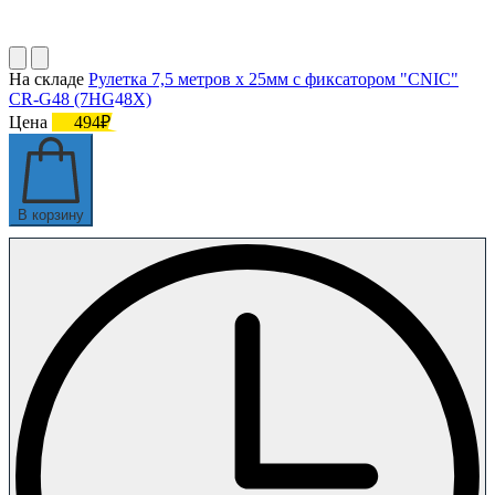
На складе
Рулетка 7,5 метров х 25мм с фиксатором "CNIC"
CR-G48 (7HG48X)
Цена
494₽
В корзину