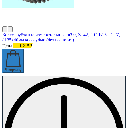
Колеса зубчатые измерительные m3.0, Z=42, 20°, B15°, СТ7,
d135х40мм косозубые (без паспорта)
Цена
1 215₽
В корзину