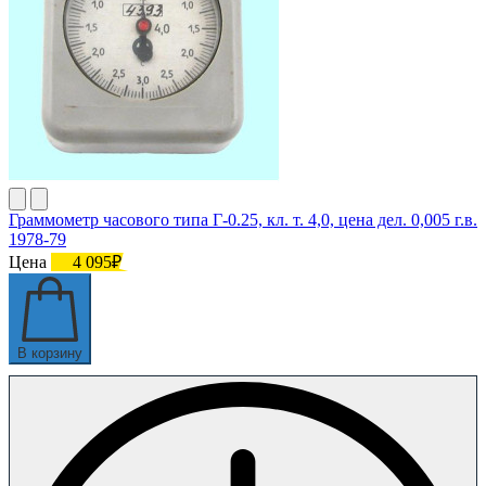
Граммометр часового типа Г-0.25, кл. т. 4,0, цена дел. 0,005 г.в.
1978-79
Цена
4 095₽
В корзину