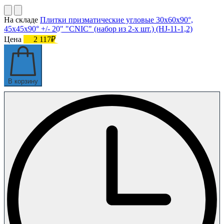
На складе
Плитки призматические угловые 30х60х90°,
45х45х90° +/- 20" "CNIC" (набор из 2-х шт.) (HJ-11-1,2)
Цена
2 117₽
В корзину