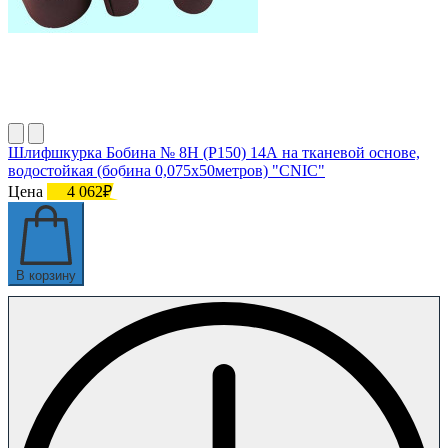
Шлифшкурка Бобина № 8Н (P150) 14А на тканевой основе,
водостойкая (бобина 0,075х50метров) "CNIC"
Цена
4 062₽
В корзину