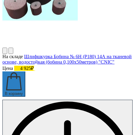
На складе
Шлифшкурка Бобина № 6Н (P180) 14А на тканевой
основе, водостойкая (бобина 0,100х50метров) "CNIC"
Цена
4 925₽
В корзину