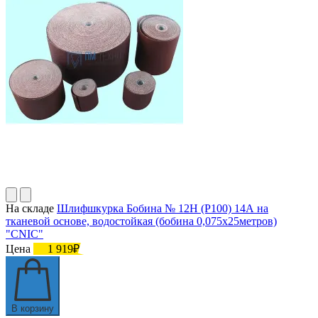
На складе
Шлифшкурка Бобина № 12Н (P100) 14А на
тканевой основе, водостойкая (бобина 0,075х25метров)
"CNIC"
Цена
1 919₽
В корзину