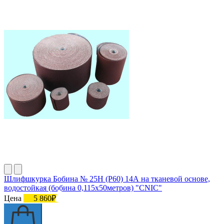
Шлифшкурка Бобина № 25Н (P60) 14А на тканевой основе,
водостойкая (бобина 0,115х50метров) "CNIC"
Цена
5 860₽