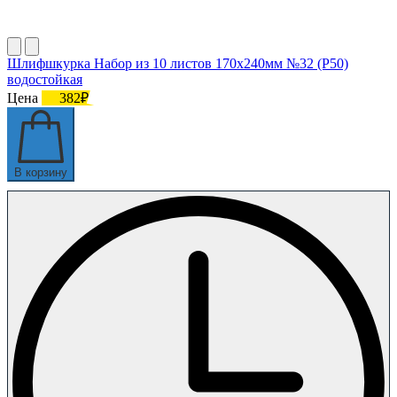
Шлифшкурка Набор из 10 листов 170х240мм №32 (Р50)
водостойкая
Цена
382₽
В корзину