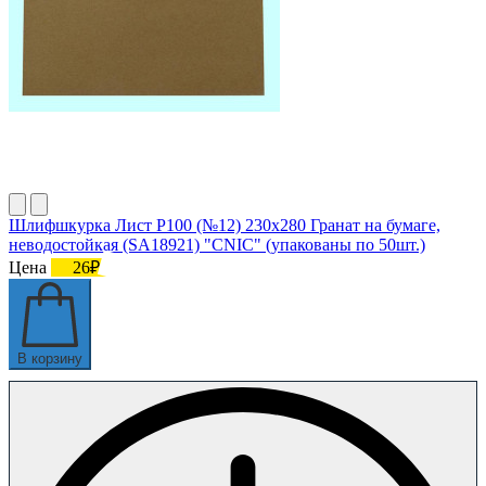
Шлифшкурка Лист Р100 (№12) 230х280 Гранат на бумаге,
неводостойкая (SA18921) "CNIC" (упакованы по 50шт.)
Цена
26₽
В корзину