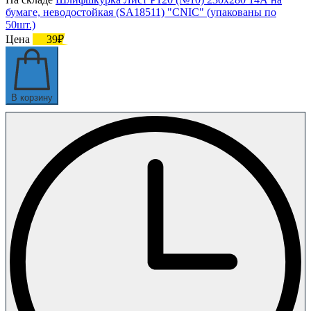
бумаге, неводостойкая (SA18511) "CNIC" (упакованы по
50шт.)
Цена
39₽
В корзину