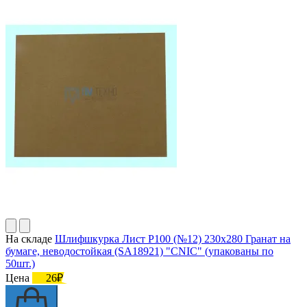
На складе
Шлифшкурка Лист Р100 (№12) 230х280 Гранат на
бумаге, неводостойкая (SA18921) "CNIC" (упакованы по
50шт.)
Цена
26₽