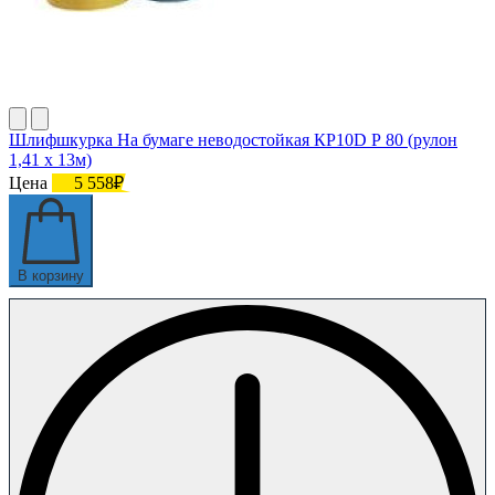
Шлифшкурка На бумаге неводостойкая КР10D Р 80 (рулон
1,41 х 13м)
Цена
5 558₽
В корзину