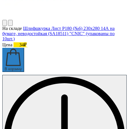
На складе
Шлифшкурка Лист Р180 (№6) 230х280 14А на
бумаге, неводостойкая (SA18511) "CNIC" (упакованы по
10шт.)
Цена
34₽
В корзину