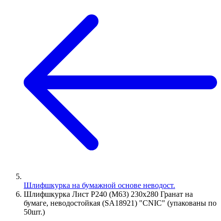
Шлифшкурка на бумажной основе неводост.
Шлифшкурка Лист Р240 (М63) 230х280 Гранат на
бумаге, неводостойкая (SA18921) "CNIC" (упакованы по
50шт.)