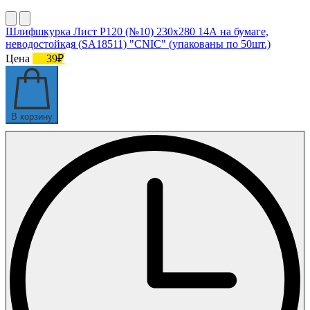
Шлифшкурка Лист Р120 (№10) 230х280 14А на бумаге,
неводостойкая (SA18511) "CNIC" (упакованы по 50шт.)
Цена
39₽
В корзину