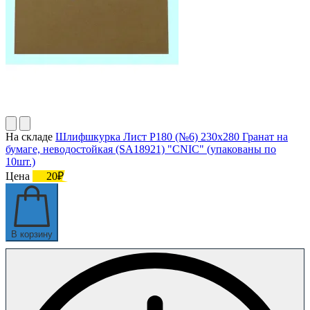
На складе
Шлифшкурка Лист Р180 (№6) 230х280 Гранат на
бумаге, неводостойкая (SA18921) "CNIC" (упакованы по
10шт.)
Цена
20₽
В корзину