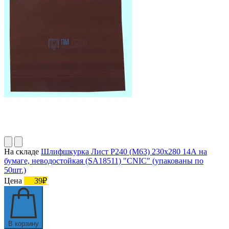
На складе
Шлифшкурка Лист Р240 (М63) 230х280 14А на
бумаге, неводостойкая (SA18511) "CNIC" (упакованы по
50шт.)
Цена
39₽
В корзину