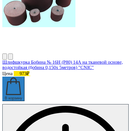
Шлифшкурка Бобина № 16Н (P80) 14А на тканевой основе,
водостойкая (бобина 0,150х 5метров) "CNIC"
Цена
973₽
В корзину