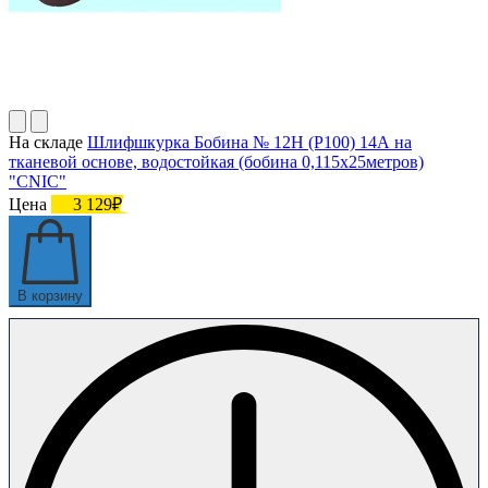
На складе
Шлифшкурка Бобина № 12Н (P100) 14А на
тканевой основе, водостойкая (бобина 0,115х25метров)
"CNIC"
Цена
3 129₽
В корзину