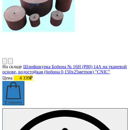
На складе
Шлифшкурка Бобина № 16Н (P80) 14А на тканевой
основе, водостойкая (бобина 0,150х25метров) "CNIC"
Цена
4 339₽
В корзину