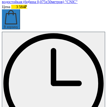
водостойкая (бобина 0,075х50метров) "CNIC"
Цена
3 584₽
В корзину