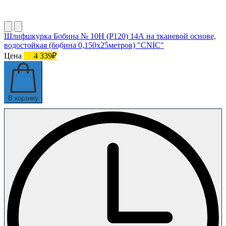
Шлифшкурка Бобина № 10Н (P120) 14А на тканевой основе,
водостойкая (бобина 0,150х25метров) "CNIC"
Цена
4 339₽
В корзину