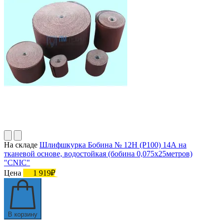
На складе
Шлифшкурка Бобина № 12Н (P100) 14А на
тканевой основе, водостойкая (бобина 0,075х25метров)
"CNIC"
Цена
1 919₽
В корзину