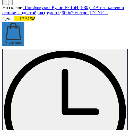
На складе
Шлифшкурка Рулон № 16Н (P80) 14А на тканевой
основе, водостойкая (рулон 0,900х20метров) "CNIC"
Цена
17 519₽
В корзину