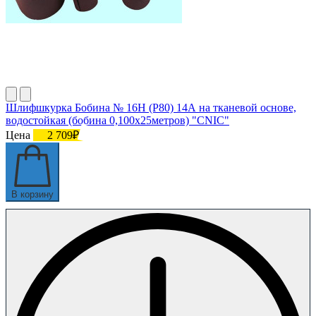
Шлифшкурка Бобина № 16Н (P80) 14А на тканевой основе,
водостойкая (бобина 0,100х25метров) "CNIC"
Цена
2 709₽
В корзину