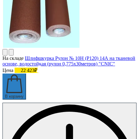
На складе
Шлифшкурка Рулон № 10Н (P120) 14А на тканевой
основе, водостойкая (рулон 0,775х30метров) "CNIC"
Цена
22 423₽
В корзину