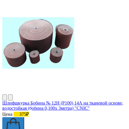
Шлифшкурка Бобина № 12Н (P100) 14А на тканевой основе,
водостойкая (бобина 0,100х 3метра) "CNIC"
Цена
375₽