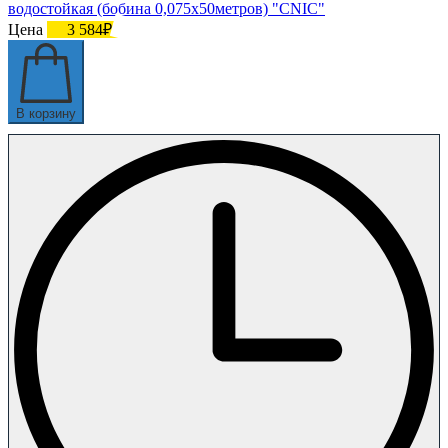
водостойкая (бобина 0,075х50метров) "CNIC"
Цена
3 584₽
В корзину