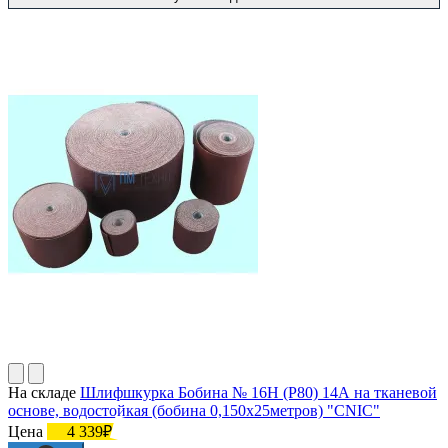
На складе
Шлифшкурка Бобина № 16Н (P80) 14А на тканевой
основе, водостойкая (бобина 0,150х25метров) "CNIC"
Цена
4 339₽