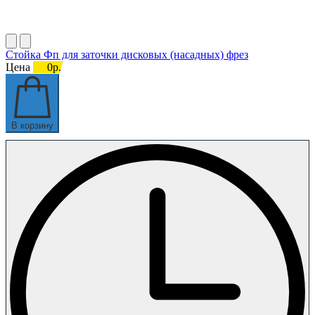
Стойка Фп для заточки дисковых (насадных) фрез
Цена
0р.
В корзину