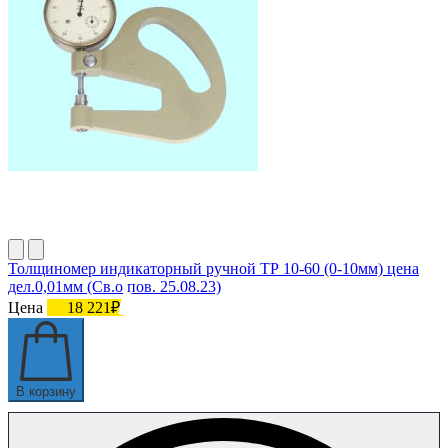
Толщиномер индикаторный ручной ТР 10-60 (0-10мм) цена
дел.0,01мм (Св.о пов. 25.08.23)
Цена
18 221₽
В корзину