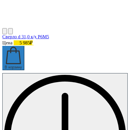
Сверло d 31,0 к/х Р6М5
Цена
5 985₽
В корзину