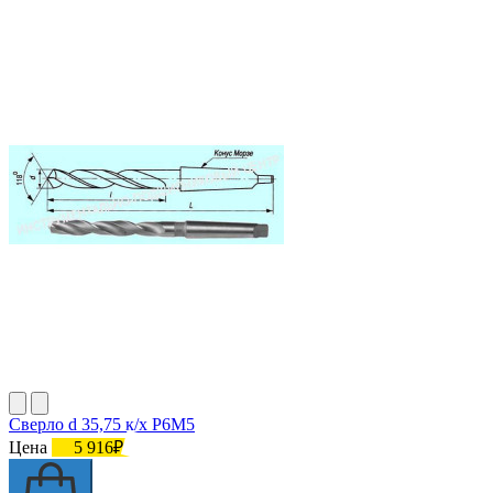
Сверло d 35,75 к/х Р6М5
Цена
5 916₽