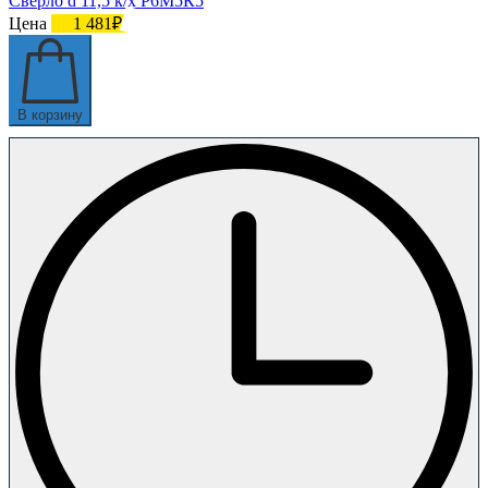
Сверло d 11,5 к/х Р6М5К5
Цена
1 481₽
В корзину