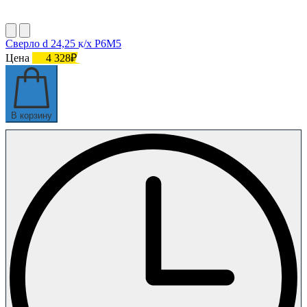
Сверло d 24,25 к/х Р6М5
Цена
4 328₽
В корзину