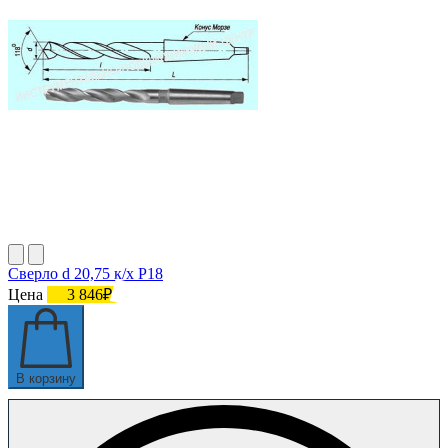
Сверло d 20,75 к/х Р18
Цена
3 846₽
В корзину