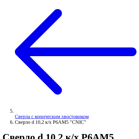
Сверла с коническим хвостовиком
Сверло d 10,2 к/х Р6АМ5 "CNIC"
Сверло d 10,2 к/х Р6АМ5