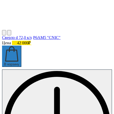
Сверло d 72,0 к/х Р6АМ5 "CNIC"
Цена
42 000₽
В корзину