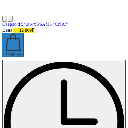
Сверло d 54,0 к/х Р6АМ5 "CNIC"
Цена
12 869₽
В корзину