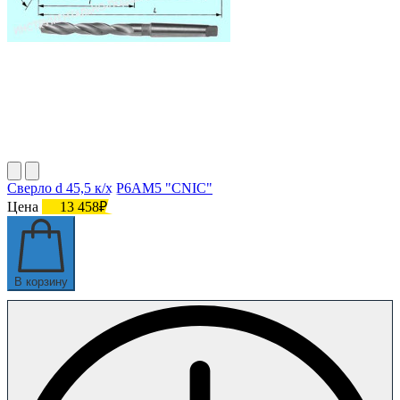
Сверло d 45,5 к/х Р6АМ5 "CNIC"
Цена
13 458₽
В корзину