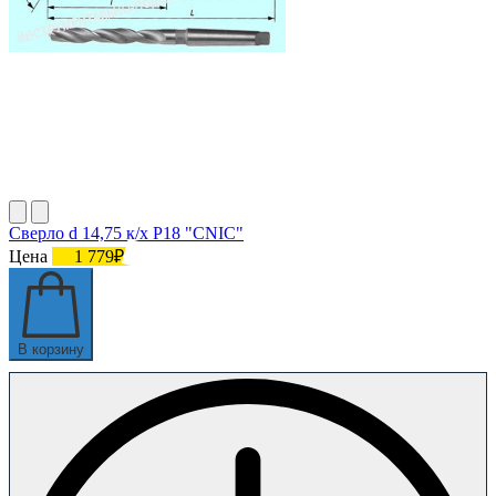
Сверло d 14,75 к/х Р18 "CNIC"
Цена
1 779₽
В корзину