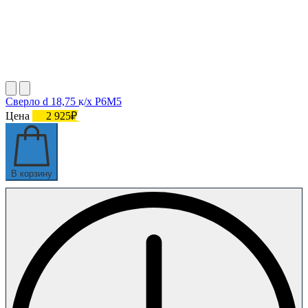
Сверло d 18,75 к/х Р6М5
Цена
2 925₽
В корзину