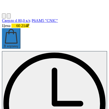
Сверло d 80,0 к/х Р6АМ5 "CNIC"
Цена
60 214₽
В корзину