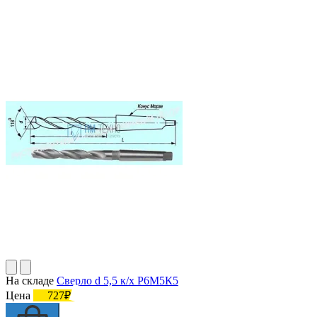
На складе
Сверло d 5,5 к/х Р6М5К5
Цена
727₽