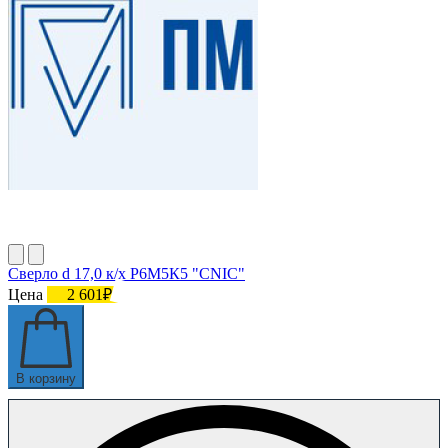
Сверло d 17,0 к/х Р6М5К5 "CNIC"
Цена
2 601₽
В корзину