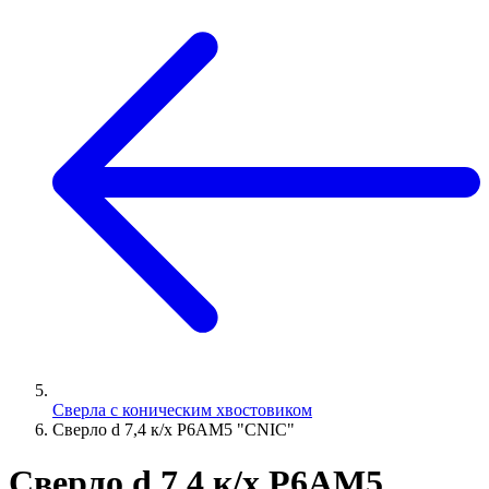
Сверла с коническим хвостовиком
Сверло d 7,4 к/х Р6АМ5 "CNIC"
Сверло d 7,4 к/х Р6АМ5