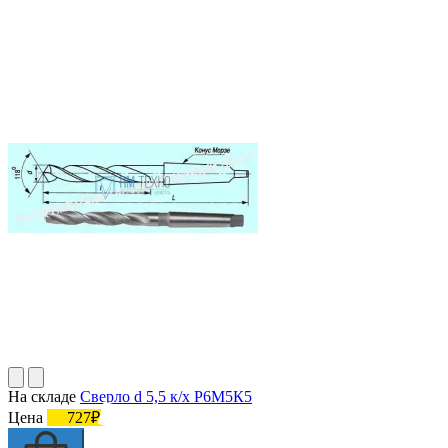
На складе
Сверло d 5,5 к/х Р6М5К5
Цена
727₽