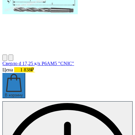
Сверло d 17,25 к/х Р6АМ5 "CNIC"
Цена
1 838₽
В корзину