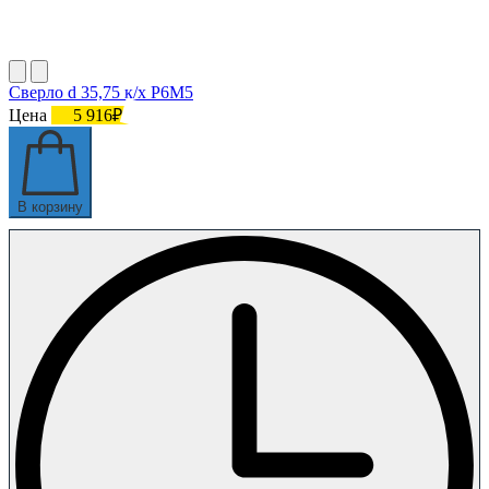
Сверло d 35,75 к/х Р6М5
Цена
5 916₽
В корзину