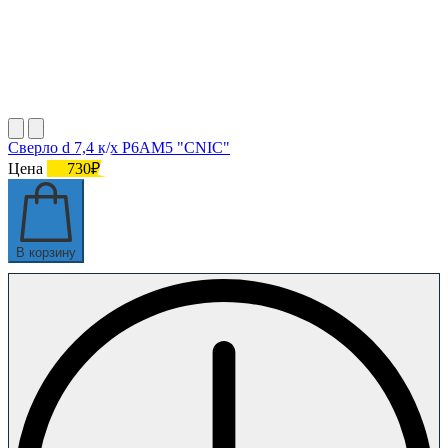
Сверло d 7,4 к/х Р6АМ5 "CNIC"
Цена
730₽
В корзину