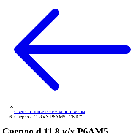
Сверла с коническим хвостовиком
Сверло d 11,8 к/х Р6АМ5 "CNIC"
Сверло d 11,8 к/х Р6АМ5