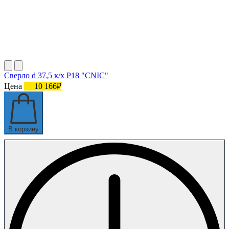
Сверло d 37,5 к/х Р18 "CNIC"
Цена
10 166₽
В корзину