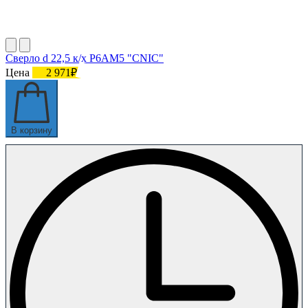
Сверло d 22,5 к/х Р6АМ5 "CNIC"
Цена
2 971₽
В корзину