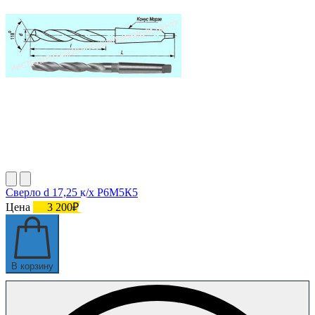
Сверло d 17,25 к/х Р6М5К5
Цена
3 200₽
В корзину