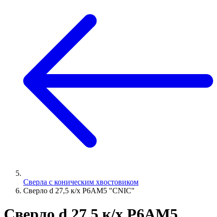
Сверла с коническим хвостовиком
Сверло d 27,5 к/х Р6АМ5 "CNIC"
Сверло d 27,5 к/х Р6АМ5