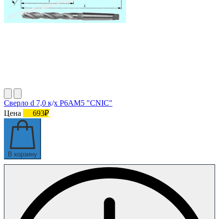
Сверло d 7,0 к/х Р6АМ5 "CNIC"
Цена
693₽
В корзину