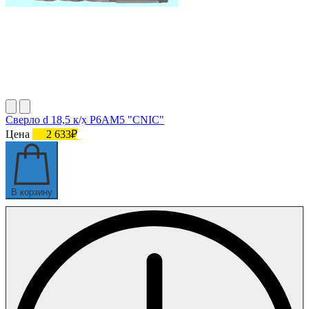
Сверло d 18,5 к/х Р6АМ5 "CNIC"
Цена
2 633₽
В корзину