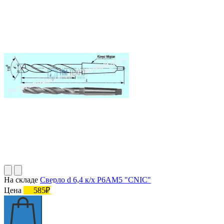
На складе
Сверло d 6,4 к/х Р6АМ5 "CNIC"
Цена
585₽