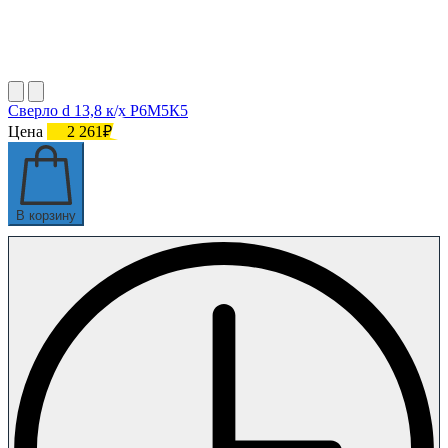
Сверло d 13,8 к/х Р6М5К5
Цена
2 261₽
В корзину