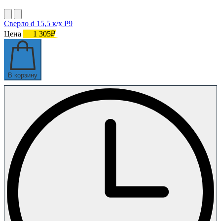
Сверло d 15,5 к/х Р9
Цена
1 305₽
В корзину