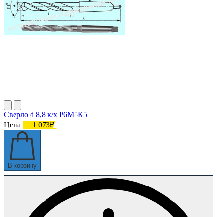
Сверло d 8,8 к/х Р6М5К5
Цена
1 073₽
В корзину