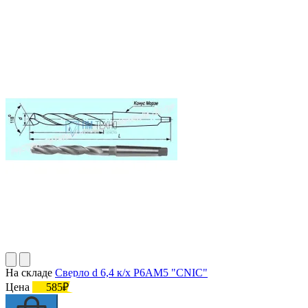
На складе
Сверло d 6,4 к/х Р6АМ5 "CNIC"
Цена
585₽