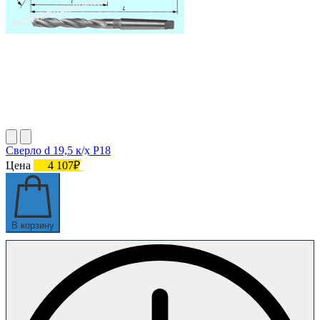
Сверло d 19,5 к/х Р18
Цена
4 107₽
В корзину