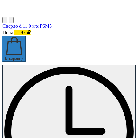
Сверло d 11,0 к/х Р6М5
Цена
975₽
В корзину