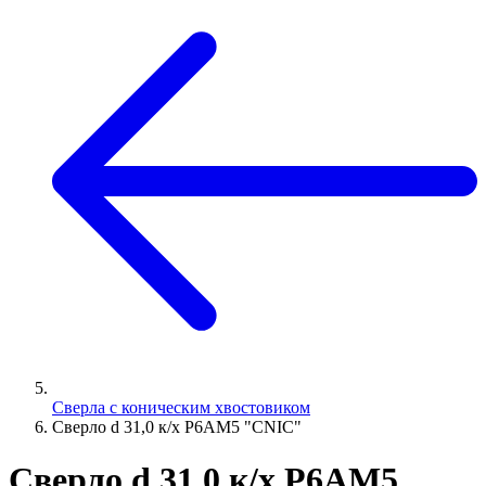
Сверла с коническим хвостовиком
Сверло d 31,0 к/х Р6АМ5 "CNIC"
Сверло d 31,0 к/х Р6АМ5