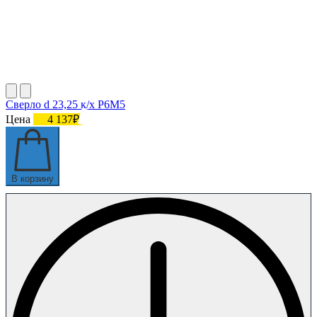
Сверло d 23,25 к/х Р6М5
Цена
4 137₽
В корзину