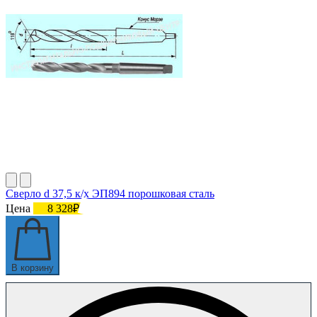
Сверло d 37,5 к/х ЭП894 порошковая сталь
Цена
8 328₽
В корзину