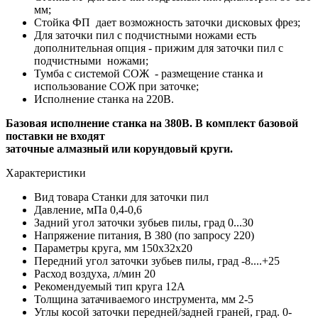
мм;
Стойка ФП дает возможность заточки дисковых фрез;
Для заточки пил с подчистными ножами есть
дополнительная опция - прижим для заточки пил с
подчистными ножами;
Тумба с системой СОЖ - размещение станка и
использование СОЖ при заточке;
Исполнение станка на 220В.
Базовая исполнение станка на 380В. В к
омплект базовой
поставки не входят
заточные алмазный или корундовый круги.
Характеристики
Вид товара
Станки для заточки пил
Давление, мПа
0,4-0,6
Задний угол заточки зубьев пилы, град
0...30
Напряжение питания, В
380 (по запросу 220)
Параметры круга, мм
150x32х20
Передний угол заточки зубьев пилы, град
-8....+25
Расход воздуха, л/мин
20
Рекомендуемый тип круга
12А
Толщина затачиваемого инструмента, мм
2-5
Углы косой заточки передней/задней граней, град.
0-