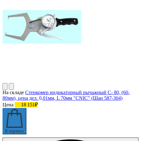
На складе
Стенкомер индикаторный рычажный С- 80, (60-
80мм), цена дел. 0,01мм, L 70мм "CNIC" (Шан 587-304)
Цена
18 151₽
В корзину