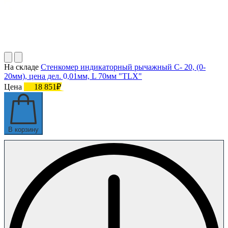
На складе
Стенкомер индикаторный рычажный С- 20, (0-
20мм), цена дел. 0,01мм, L 70мм "TLX"
Цена
18 851₽
В корзину