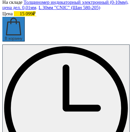
На складе
Толщиномер индикаторный электронный (0-10мм),
цена дел. 0,01мм, L 30мм "CNIC" (Шан 580-205)
Цена
15 099₽
В корзину