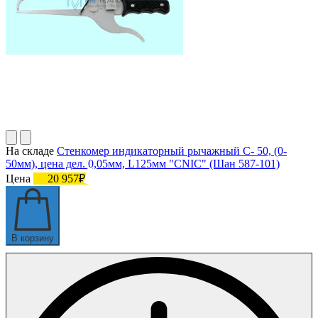
На складе
Стенкомер индикаторный рычажный С- 50, (0-
50мм), цена дел. 0,05мм, L125мм "CNIC" (Шан 587-101)
Цена
20 957₽
В корзину