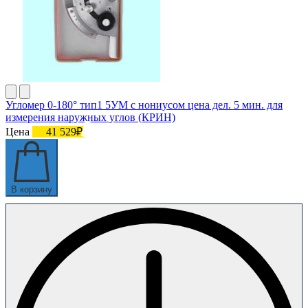
Угломер 0-180° тип1 5УМ с нониусом цена дел. 5 мин. для
измерения наружных углов (КРИН)
Цена
41 529₽
В корзину