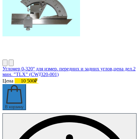
Угломер 0-320° для измер. передних и задних углов,цена дел.2
мин. "TLX" (CWJ320-001)
Цена
10 500₽
В корзину