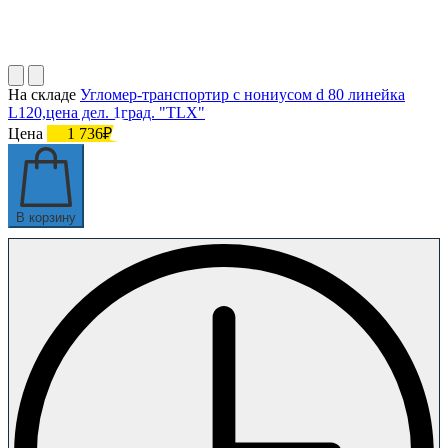
На складе
Угломер-транспортир с нониусом d 80 линейка
L120,цена дел. 1град. "TLX"
Цена
1 736₽
В корзину