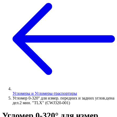
Угломеры и Угломеры-траспортиры
Угломер 0-320° для измер. передних и задних углов,цена
дел.2 мин. "TLX" (CWJ320-001)
Угломер 0-320° для измер.