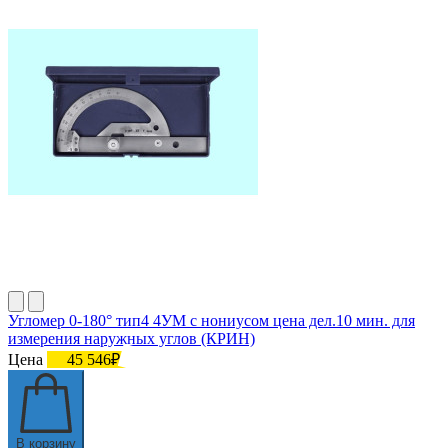
Угломер 0-180° тип4 4УМ с нониусом цена дел.10 мин. для
измерения наружных углов (КРИН)
Цена
45 546₽
В корзину