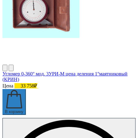
Угломер 0-360° мод. 3УРИ-М цена деления 1°маятниковый
(КРИН)
Цена
33 758₽
В корзину