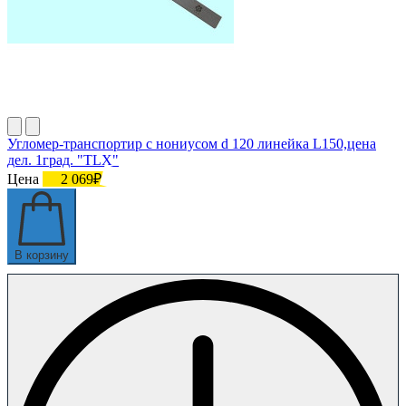
Угломер-транспортир с нониусом d 120 линейка L150,цена
дел. 1град. "TLX"
Цена
2 069₽
В корзину