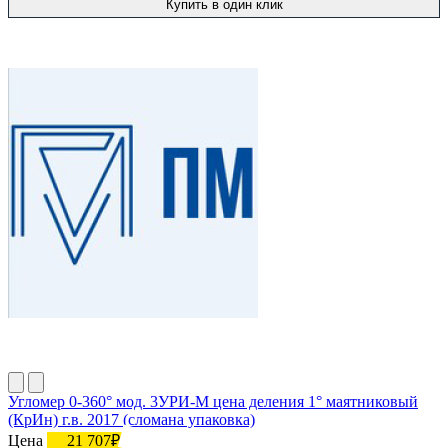
Купить в один клик
Угломер 0-360° мод. 3УРИ-М цена деления 1° маятниковый
(КрИн) г.в. 2017 (сломана упаковка)
Цена
21 707₽