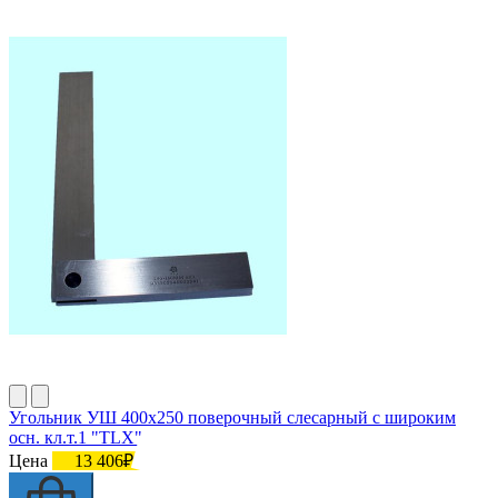
Угольник УШ 400х250 поверочный слесарный с широким
осн. кл.т.1 "TLX"
Цена
13 406₽