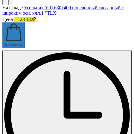
На складе
Угольник УШ 630х400 поверочный слесарный с
широким осн. кл.т.1 "TLX"
Цена
23 132₽
В корзину